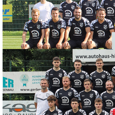
Außerhalb unserer Gymnastikstunden machen wir jedes Jahr einen Ausflug,
ein Spargelessen oder einen Grillabend,
eine Weihnachtsfeier und wenn
möglich einen Skiausflug.
Gerne können sich zu jeder Zeit interessierte Damen bei uns melden und für
einen Monat kostenlos
unsere Gymnastikstunden besuchen und sich danach
für den Eintritt entscheiden oder nicht.
Wir freuen uns auf jeden Anruf oder jede E-Mail.
Anmeldung und Infos bei Sandra Hornung.
SVB 2, Kreisliga C Staffel 2, Saison 2025/2026
damengymnastik2@sv-biederbach.de
Lernen Sie unsere zweite Mannschaft kennen und lesen Sie die neues