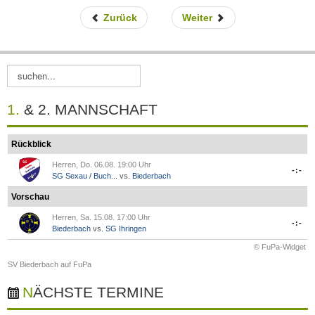
Zurück
Weiter
S
u
c
1. & 2. MANNSCHAFT
h
e
n
Rückblick
.
Herren, Do. 06.08. 19:00 Uhr
.
-:-
SG Sexau / Buch...
vs.
Biederbach
.
Vorschau
Herren, Sa. 15.08. 17:00 Uhr
-:-
Biederbach
vs.
SG Ihringen
© FuPa-Widget
SV Biederbach auf FuPa
NÄCHSTE TERMINE